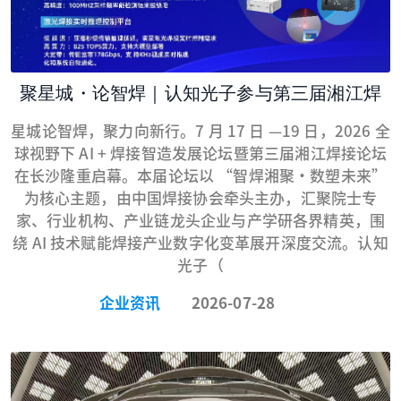
聚星城・论智焊｜认知光子参与第三届湘江焊
接论坛，共启激光焊接智能化新征程
星城论智焊，聚力向新行。7 月 17 日 —19 日，2026 全
球视野下 AI + 焊接智造发展论坛暨第三届湘江焊接论坛
在长沙隆重启幕。本届论坛以 “智焊湘聚・数塑未来”
为核心主题，由中国焊接协会牵头主办，汇聚院士专
家、行业机构、产业链龙头企业与产学研各界精英，围
绕 AI 技术赋能焊接产业数字化变革展开深度交流。认知
光子（
企业资讯
2026-07-28